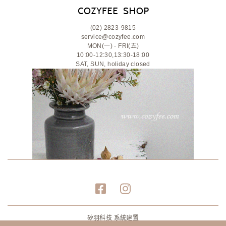
(02) 2823-9815
service@cozyfee.com
MON(一) - FRI(五)
10:00-12:30,13:30-18:00
SAT, SUN, holiday closed
矽羽科技 系統建置