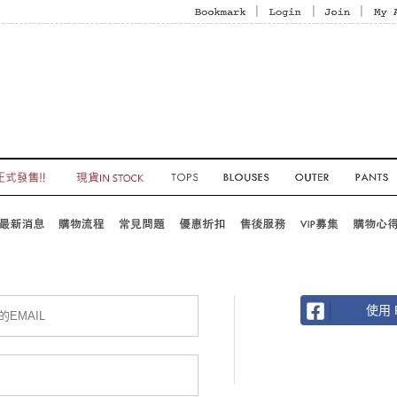
|
|
|
使用 