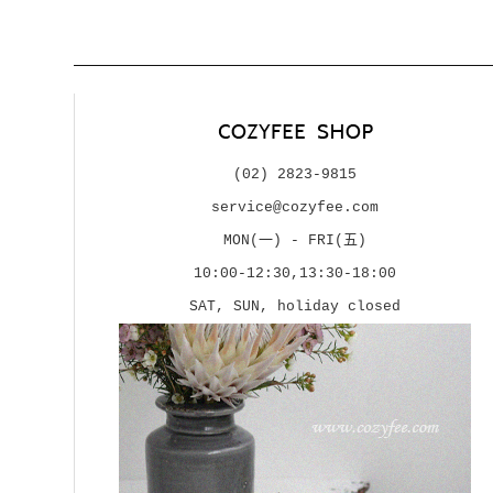
(02) 2823-9815
service@cozyfee.com
MON(一) - FRI(五)
10:00-12:30,13:30-18:00
SAT, SUN, holiday closed