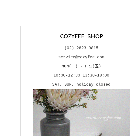
(02) 2823-9815
service@cozyfee.com
MON(一) - FRI(五)
10:00-12:30,13:30-18:00
SAT, SUN, holiday closed