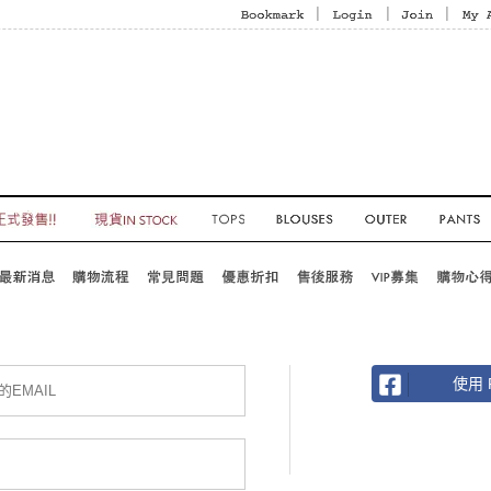
|
|
|
使用 