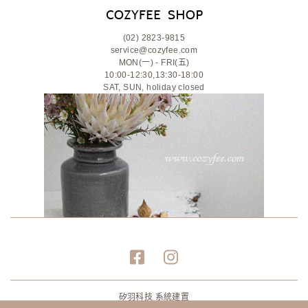
(02) 2823-9815
service@cozyfee.com
MON(一) - FRI(五)
10:00-12:30,13:30-18:00
SAT, SUN, holiday closed
矽羽科技 系統建置