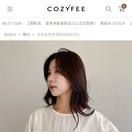
0
BEST ITEM
上期新品
夏季末最後新品7/12正式發售!!
現貨IN STOCK
INDEX
襯衫
秋季版雙層蛋糕縮袖娃娃衫