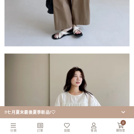
‼️七月夏末最後夏季新品!♡
0
分類
訂單
追蹤
會員
購物車