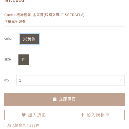
1010
Connie機場直擊_金采源(韓國女團LE SSERAFIM)
下單享免運費
color
米黃色
size
F
qty
立即購買
加入追蹤
加入購物車
已放入購物車：238件