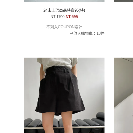
24未上架商品特賣95(特)
NT.1190
NT.595
不列入COUPON累計
已放入購物車：18件