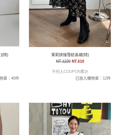
(特)
茉莉拼接雪紡長裙(特)
NT.1220
NT.610
不列入COUPON累計
物車：40件
已放入購物車：12件