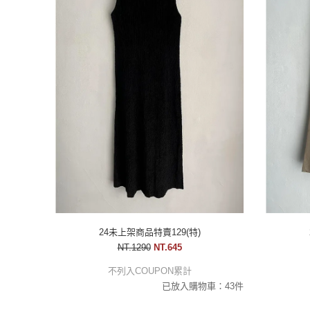
24未上架商品特賣129(特)
NT.1290
NT.645
不列入COUPON累計
已放入購物車：43件