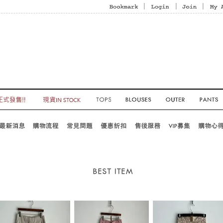
|
|
|