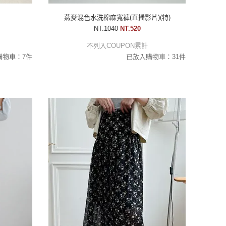
燕麥混色水洗棉麻寬褲(直播影片)(特)
NT.1040
NT.520
不列入COUPON累計
購物車：7件
已放入購物車：31件