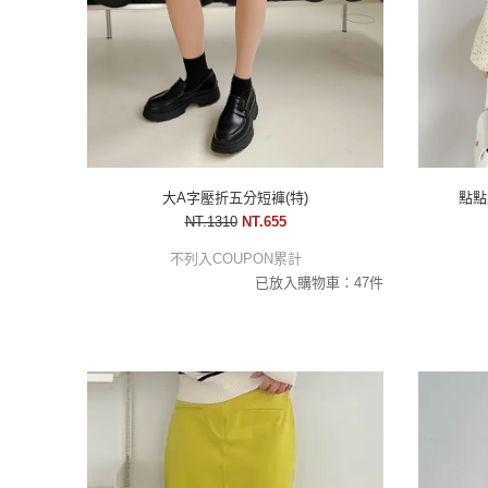
大A字壓折五分短褲(特)
點點
NT.1310
NT.655
不列入COUPON累計
已放入購物車：47件