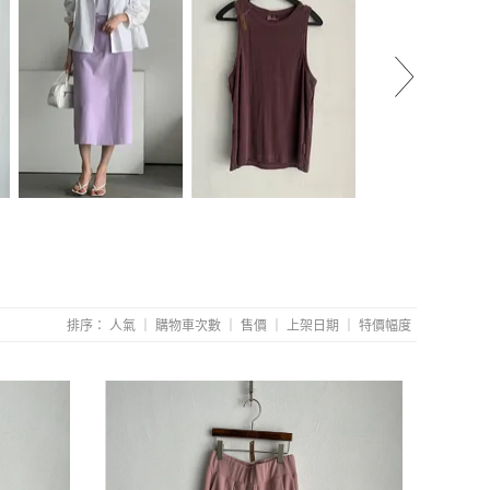
24未上架商品特賣
24未上架商品特賣
燕麥混色水洗棉麻
80(特)
4(特)
(直播影片)(特
NT.560
NT.195
NT.520
排序：
人氣
｜
購物車次數
｜
售價
｜
上架日期
｜
特價幅度