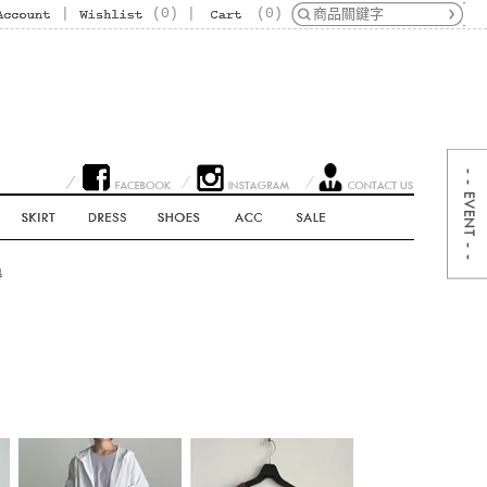
|
(
0
)
|
(
0
)