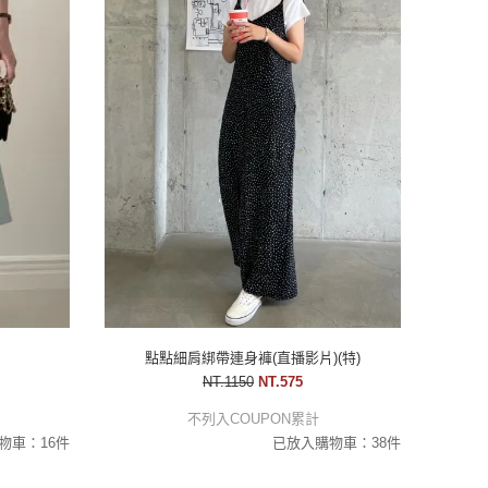
點點細肩綁帶連身褲(直播影片)(特)
NT.1150
NT.575
不列入COUPON累計
物車：16件
已放入購物車：38件