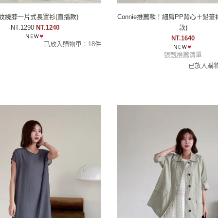
紋繞脖一片式長罩衫(直播款)
Connie推薦款！細肩PP背心＋鉛筆
NT.1290
NT.1240
款)
NT.1640
已放入購物車：18件
張甄推薦清單
已放入購物