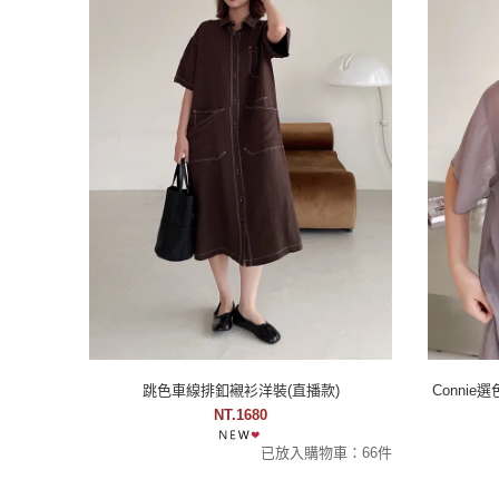
跳色車線排釦襯衫洋裝(直播款)
Conni
NT.1680
已放入購物車：66件