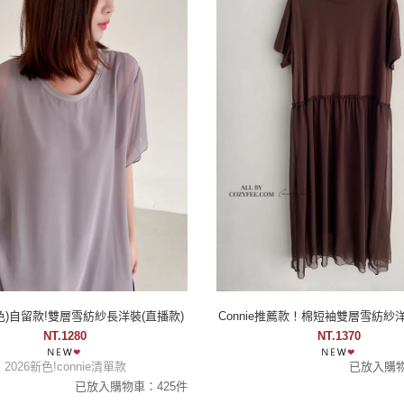
e選色)自留款!雙層雪紡紗長洋裝(直播款)
Connie推薦款！棉短袖雙層雪紡紗洋
NT.1280
NT.1370
2026新色!connie清單款
已放入購物
已放入購物車：425件