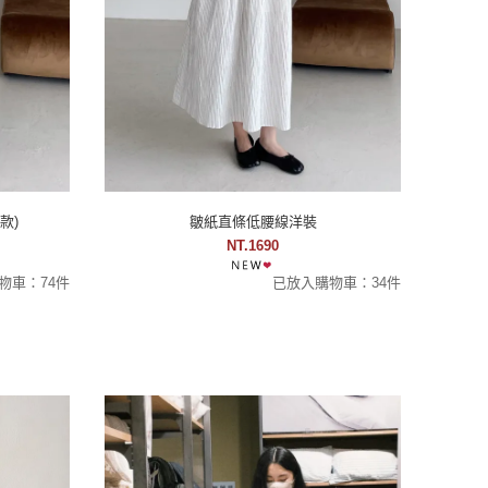
款)
皺紙直條低腰線洋裝
NT.1690
物車：74件
已放入購物車：34件