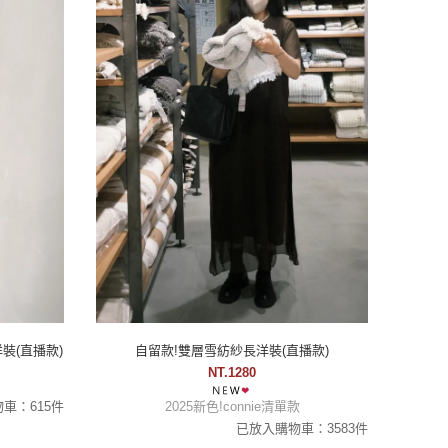
裝(直播款)
自留款!雙層雪紡紗長洋裝(直播款)
NT.1280
車：615件
2025新色!connie清單款
已放入購物車：3583件