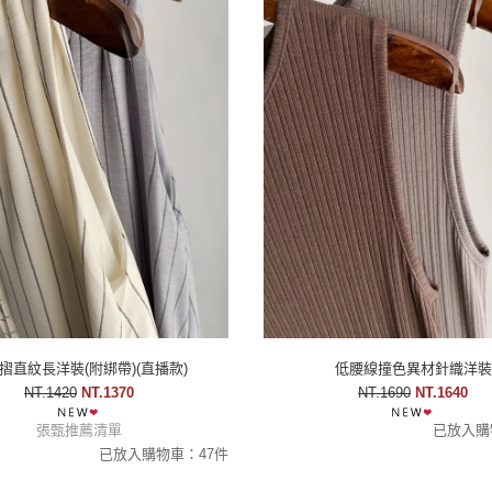
摺直紋長洋裝(附綁帶)(直播款)
低腰線撞色異材針織洋裝
NT.1420
NT.1370
NT.1690
NT.1640
張甄推薦清單
已放入購
已放入購物車：47件