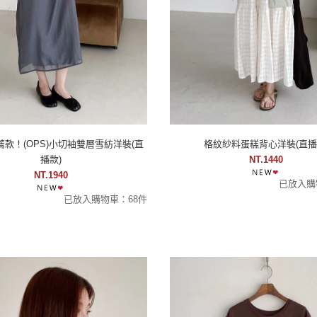
e推薦款！(OPS)小切袖雙層雪紡洋裝(直
格紋紗料蛋糕背心洋裝(直播
播款)
NT.1440
NT.1940
已放入購
已放入購物車：68件