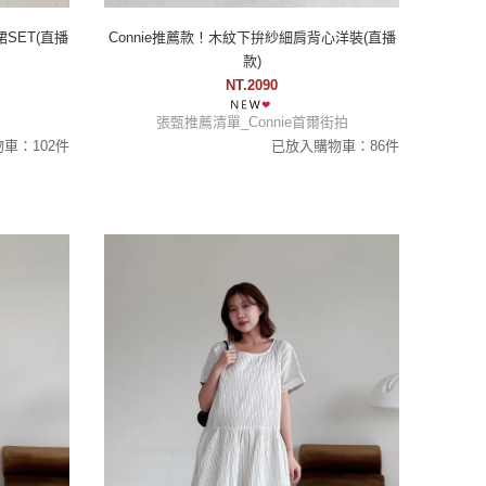
裙SET(直播
Connie推薦款！木紋下拚紗細肩背心洋裝(直播
款)
NT.2090
張甄推薦清單_Connie首爾街拍
車：102件
已放入購物車：86件