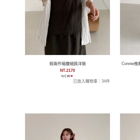
假兩件縮腰細肩洋裝
Conni
NT.2170
已放入購物車：34件