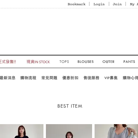
|
|
|