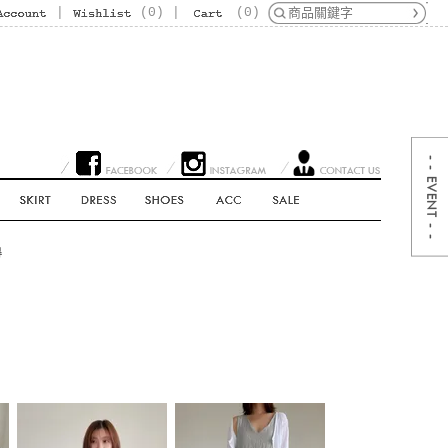
|
(
0
)
|
(
0
)