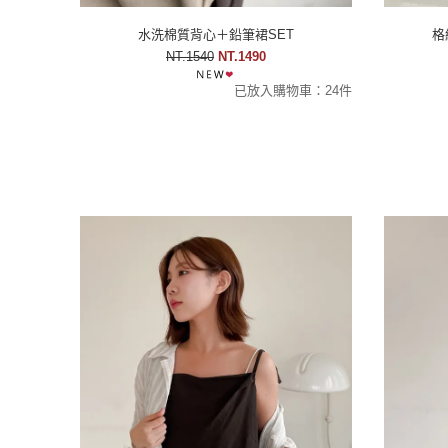
水洗棉質背心＋鉛筆裙SET
格
NT.1540
NT.1490
已放入購物車：24件