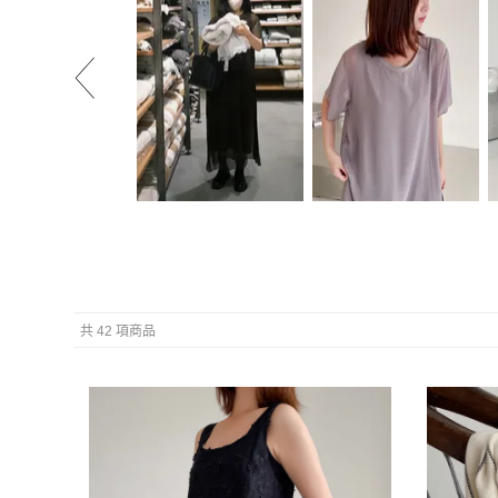
自留款!雙層雪紡紗長
Connie選色)自留款!雙
洋裝(直播款)
層雪紡紗長洋裝(直播
NT.1280
款)
NT.1280
共 42 項商品