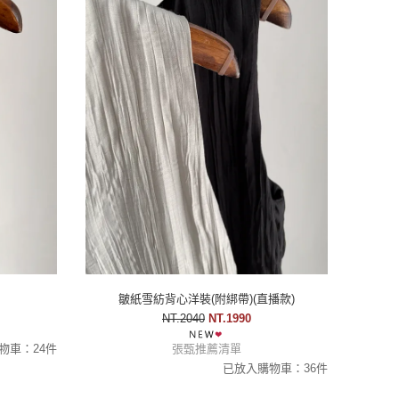
皺紙雪紡背心洋裝(附綁帶)(直播款)
NT.2040
NT.1990
物車：24件
張甄推薦清單
已放入購物車：36件