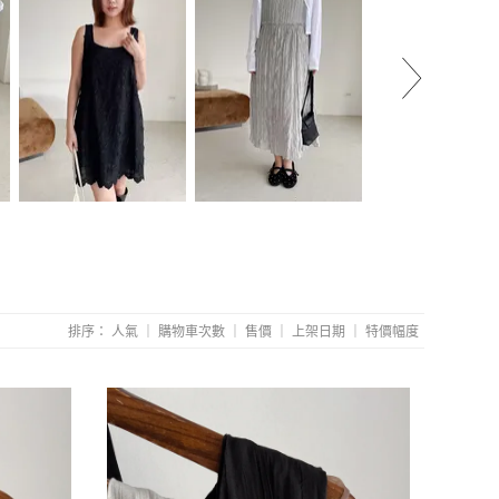
Connie推薦款！立體
皺紙雪紡背心洋裝(附
Connie推薦款！
刺繡花U領短洋裝(直播
綁帶)(直播款)
下拚紗細肩背心
款)
NT.1990
(直播款)
NT.1820
NT.2090
排序：
人氣
｜
購物車次數
｜
售價
｜
上架日期
｜
特價幅度