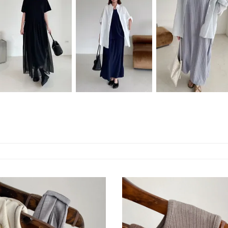
Connie推薦款！棉短
Connie推薦款！細肩
肩抓摺直紋長洋裝(附
袖雙層雪紡紗洋裝(直
PP背心＋鉛筆裙
綁帶)(直播款)
播款)
SET(直播款)
NT.1370
NT.1370
NT.1640