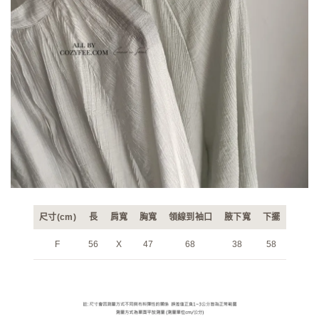
尺寸(cm)
長
肩寬
胸寬
領線到袖口
腋下寬
下擺
F
56
X
47
68
38
58