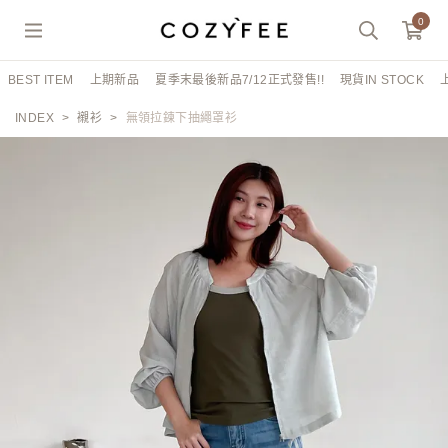
0
BEST ITEM
上期新品
夏季末最後新品7/12正式發售!!
現貨IN STOCK
INDEX
襯衫
無領拉鍊下抽繩罩衫