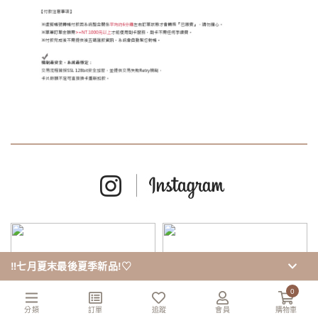
‼️七月夏末最後夏季新品!♡
0
分類
訂單
追蹤
會員
購物車