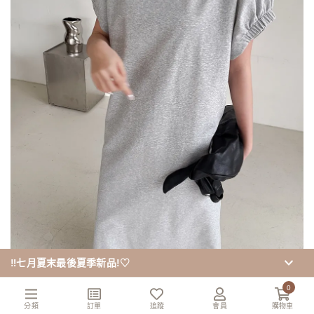
‼️七月夏末最後夏季新品!♡
0
分類
訂單
追蹤
會員
購物車