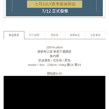
商品資訊
尺寸說明
問與答
相關商品
注意事項
100%cotton
兩側有口袋 單側下擺開衩
無內裡
奶油黃色
/
花灰色
/
黑色
model / Yen - 159cm / 44kg 腰24 臀34
開始處8:05