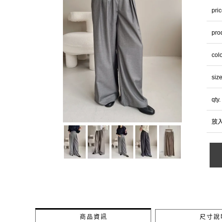
pri
pro
col
siz
qty.
放
商品資訊
尺寸說