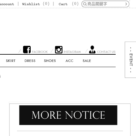
|
(
0
)
|
(
0
)