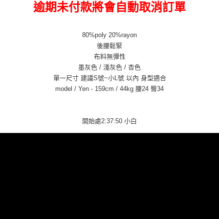
逾期未付款將會自動取消訂單
80%poly 20%rayon
後腰鬆緊
布料無彈性
墨灰色
/
淺灰色
/
杏色
單一尺寸 建議S號~小L號 以內 身型適合
model / Yen - 159cm / 44kg 腰24 臀34
開始處2:37:50 小白