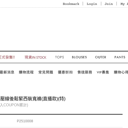
|
|
|
壓線後鬆緊西裝寬褲(直播款)(特)
入COUPON累計)
P2510008