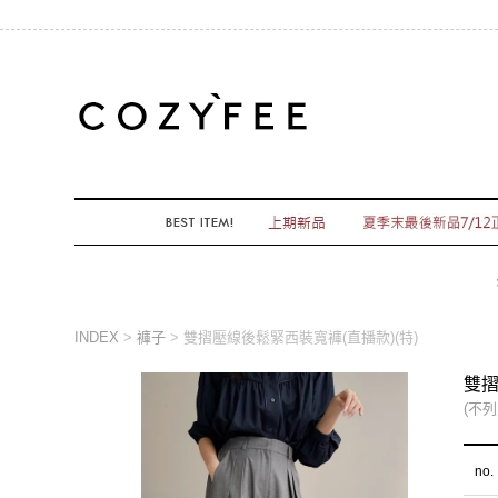
INDEX
>
褲子
> 雙摺壓線後鬆緊西裝寬褲(直播款)(特)
雙摺
(不列
no.