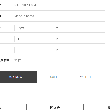
ce
NT.1390
NT.834
du.
Made in Korea
or
e
入購物車
31件
明
問與答