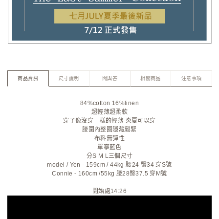
商品資訊
尺寸說明
問與答
相關商品
注意事項
84%cotton 16%linen
超輕薄超柔軟
穿了像沒穿一樣的輕薄 炎夏可以穿
腰圍內整圈隱藏鬆緊
布料無彈性
單寧藍色
分S M L三個尺寸
model / Yen - 159cm / 44kg 腰24 臀34 穿S號
Connie - 160cm /55kg 腰28臀37.5 穿M號
開始處14:26