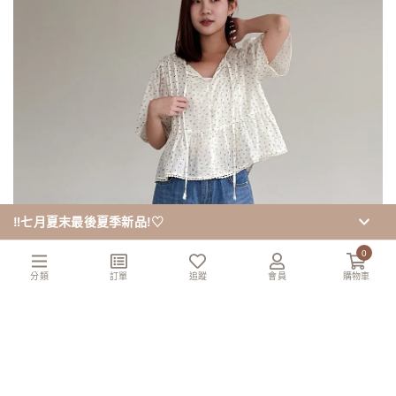
‼️七月夏末最後夏季新品!♡
0
分類
訂單
追蹤
會員
購物車