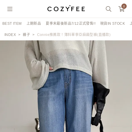
0
BEST ITEM
上期新品
夏季末最後新品7/12正式發售!!
現貨IN STOCK
INDEX
褲子
Connie推薦款！薄料單寧亞麻繭型褲(直播款)