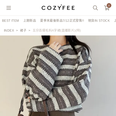
0
BEST ITEM
上期新品
夏季末最後新品7/12正式發售!!
現貨IN STOCK
INDEX
裙子
五分百摺毛料A字裙(直播影片)(特)