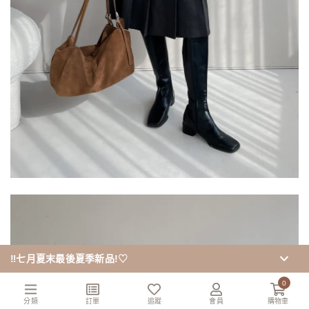
‼️七月夏末最後夏季新品!♡
0
分類
訂單
追蹤
會員
購物車