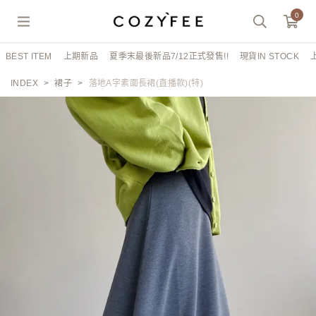
0
BEST ITEM
上期新品
夏季末最後新品7/12正式發售!!
現貨IN STOCK
INDEX
裙子
落地A字素面長裙(直播款)(特)