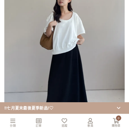
‼️七月夏末最後夏季新品!♡
0
分類
訂單
追蹤
會員
購物車