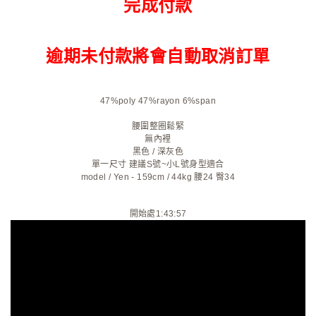
完成付款
逾期未付款將會自動取消訂單
47%poly 47%rayon 6%span
腰圍整圈鬆緊
無內裡
黑色
/
深灰色
單一尺寸 建議S號~小L號身型適合
model / Yen - 159cm / 44kg 腰24 臀34
開始處1:43:57