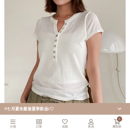
‼️七月夏末最後夏季新品!♡
0
分類
訂單
追蹤
會員
購物車