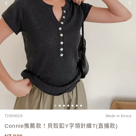
T2606029
Made in Korea
Connie推薦款！貝殼釦Y字領針織T(直播款)