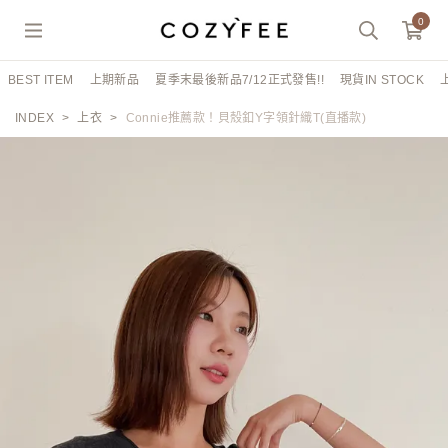
0
BEST ITEM
上期新品
夏季末最後新品7/12正式發售!!
現貨IN STOCK
INDEX
上衣
Connie推薦款！貝殼釦Y字領針織T(直播款)