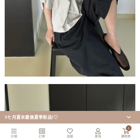
‼️七月夏末最後夏季新品!♡
0
分類
訂單
追蹤
會員
購物車