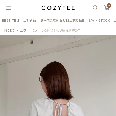
0
BEST ITEM
上期新品
夏季末最後新品7/12正式發售!!
現貨IN STOCK
INDEX
上衣
Connie推薦款！後U領抽繩綁帶T