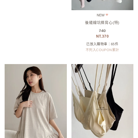
NEW
法式緞感網紗V領Bra Top(內含墊)
(特)
拼接荷葉下襬水洗棉T(直播款)(特)
980
1220
686
854
已放入購物車：9件
已放入購物車：56件
不列入COUPON累計
不列入COUPON累計