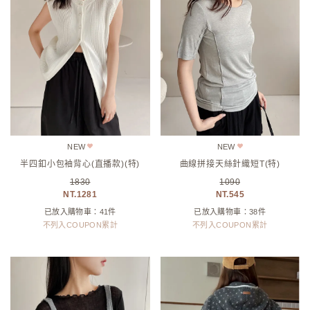
NEW
NEW
半四釦小包袖背心(直播款)(特)
曲線拼接天絲針織短T(特)
1830
1090
1281
545
已放入購物車：41件
已放入購物車：38件
不列入COUPON累計
不列入COUPON累計