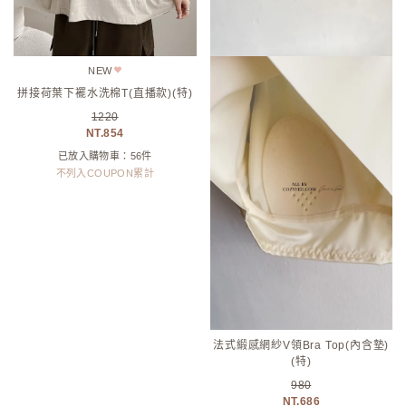
NEW
NEW
抓皺領坑條細肩帶背心(特)
雙排釦翻領針織衫(直播影片)(特)
580
1290
290
1032
已放入購物車：60件
已放入購物車：57件
不列入COUPON累計
不列入COUPON累計