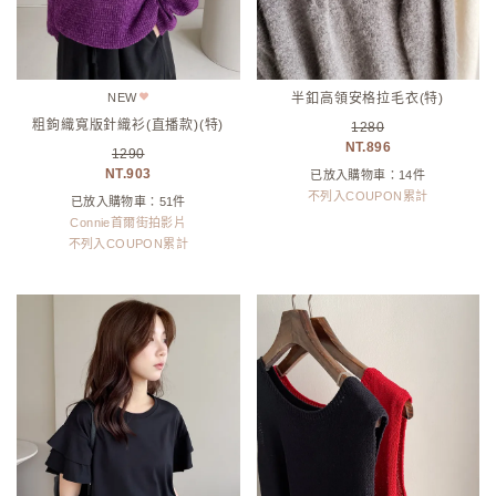
NEW
半釦高領安格拉毛衣(特)
粗鉤織寬版針織衫(直播款)(特)
1280
896
1290
903
已放入購物車：14件
不列入COUPON累計
已放入購物車：51件
Connie首爾街拍影片
不列入COUPON累計