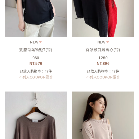
NEW
NEW
雙層荷葉袖短T(特)
寬領軟針織背心(特)
960
1280
576
896
已放入購物車：47件
已放入購物車：47件
不列入COUPON累計
不列入COUPON累計