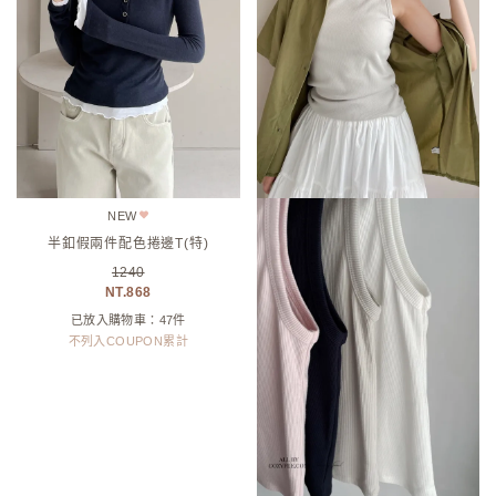
NEW
NEW
半釦假兩件配色捲邊T(特)
後縫線坑條背心(特)
1240
740
868
370
已放入購物車：47件
已放入購物車：65件
不列入COUPON累計
不列入COUPON累計