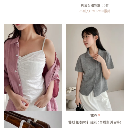
HOT
NEW
緹花雙面U領背心(直播款)(特)
雙層下擺細肩帶背心(直播款)(特)
740
1040
518
832
已放入購物車：21件
已放入購物車：68件
不列入COUPON累計
不列入COUPON累計