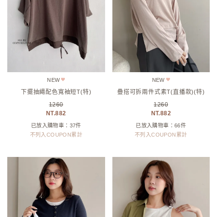
NEW
NEW
下擺抽繩配色寬袖短T(特)
疊搭可拆兩件式素T(直播款)(特)
1260
1260
882
882
已放入購物車：37件
已放入購物車：66件
不列入COUPON累計
不列入COUPON累計