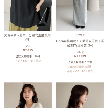
文青半領大開岔五分袖T(直播影片)
NEW
(特)
Connie推薦款！天鵝絨五分袖＋長
裙SET(直播款)(特)
1230
615
1870
1309
已放入購物車：79件
不列入COUPON累計
已放入購物車：52件
Connie首爾街拍影片
不列入COUPON累計