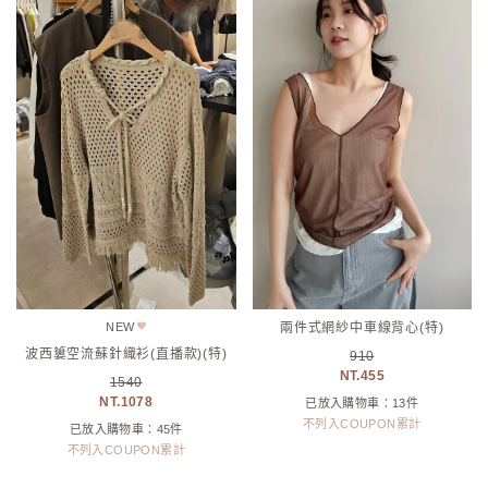
NEW
兩件式網紗中車線背心(特)
波西簍空流蘇針織衫(直播款)(特)
910
455
1540
1078
已放入購物車：13件
不列入COUPON累計
已放入購物車：45件
不列入COUPON累計