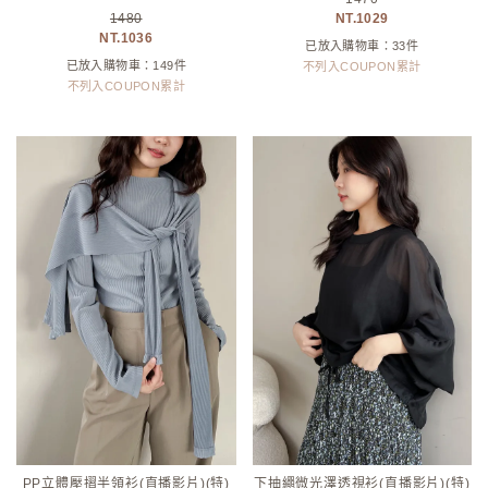
1480
1029
1036
已放入購物車：33件
已放入購物車：149件
不列入COUPON累計
不列入COUPON累計
PP立體壓摺半領衫(直播影片)(特)
下抽繩微光澤透視衫(直播影片)(特)