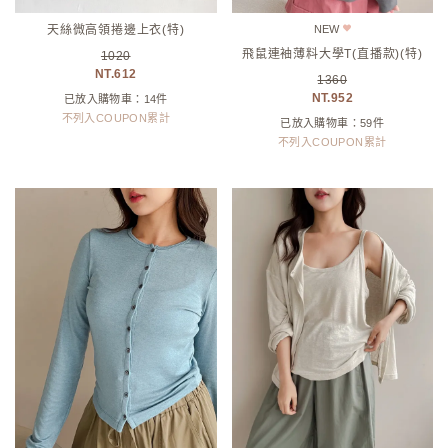
天絲微高領捲邊上衣(特)
NEW
飛鼠連袖薄料大學T(直播款)(特)
1020
612
1360
952
已放入購物車：14件
不列入COUPON累計
已放入購物車：59件
不列入COUPON累計