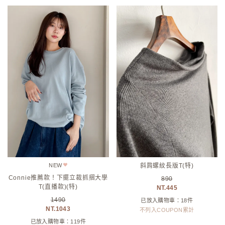
NEW
斜肩螺紋長版T(特)
Connie推薦款！下擺立裁抓摺大學
890
T(直播款)(特)
445
1490
已放入購物車：18件
1043
不列入COUPON累計
已放入購物車：119件