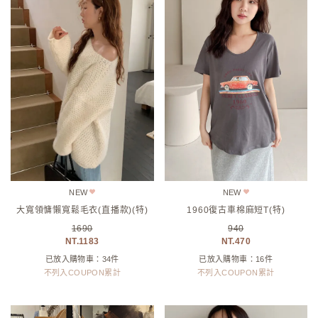
NEW
NEW
大寬領慵懶寬鬆毛衣(直播款)(特)
1960復古車棉麻短T(特)
1690
940
1183
470
已放入購物車：34件
已放入購物車：16件
不列入COUPON累計
不列入COUPON累計