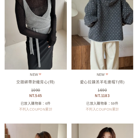
NEW
NEW
交錯綁帶針織背心(特)
愛心拉鍊羔羊毛連帽T(特)
1090
1690
545
1183
已放入購物車：6件
已放入購物車：59件
不列入COUPON累計
不列入COUPON累計