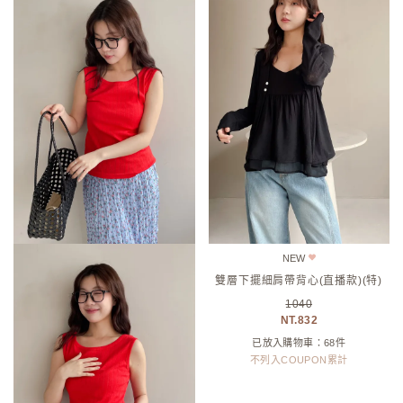
(現在頁數)
1
2
3
4
5
6