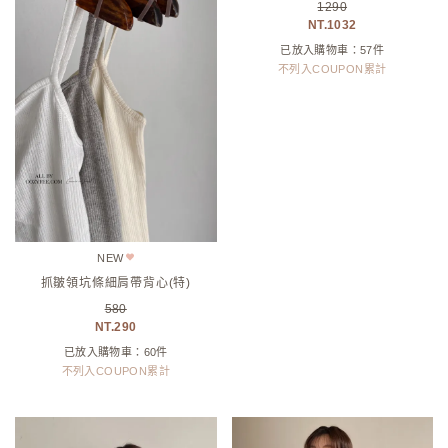
24未上架商品特賣4(特)
NEW
Connie推薦款！基礎多色V領針織
390
衫(直播款)(特)
195
760
已放入購物車：7件
608
不列入COUPON累計
已放入購物車：113件
不列入COUPON累計