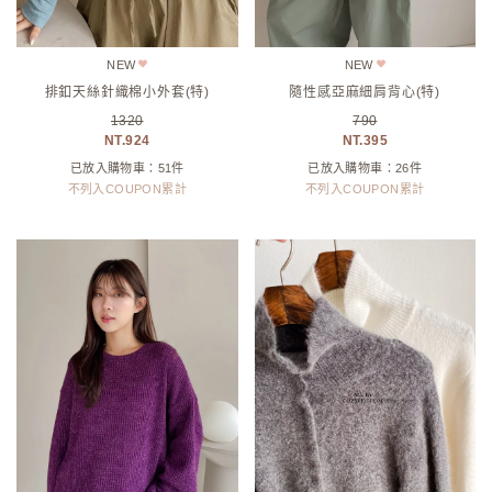
NEW
NEW
排釦天絲針織棉小外套(特)
隨性感亞麻細肩背心(特)
1320
790
924
395
已放入購物車：51件
已放入購物車：26件
不列入COUPON累計
不列入COUPON累計