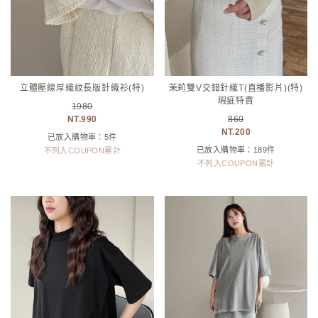
立體壓線厚織紋長版針織衫(特)
茉莉雙V交錯針織T(直播影片)(特)
瑕疵特賣
1980
990
860
200
已放入購物車：5件
已放入購物車：189件
不列入COUPON累計
不列入COUPON累計