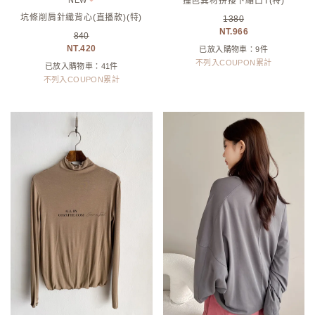
NEW
撞色異材拼接下縮口T(特)
坑條削肩針織背心(直播款)(特)
1380
966
840
420
已放入購物車：9件
不列入COUPON累計
已放入購物車：41件
不列入COUPON累計