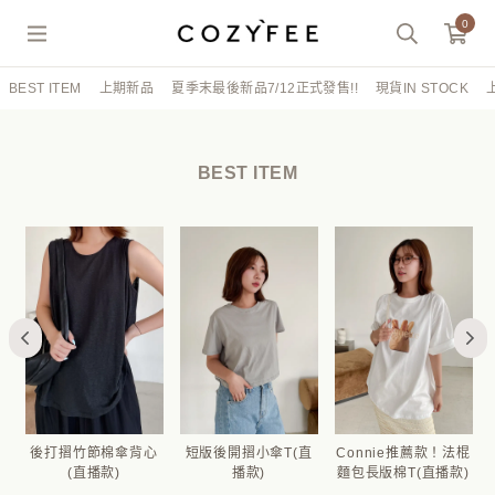
0
BEST ITEM
上期新品
夏季末最後新品7/12正式發售!!
現貨IN STOCK
BEST ITEM
條
後打摺竹節棉傘背心
短版後開摺小傘T(直
Connie推薦款！法棍
播
(直播款)
播款)
麵包長版棉T(直播款)