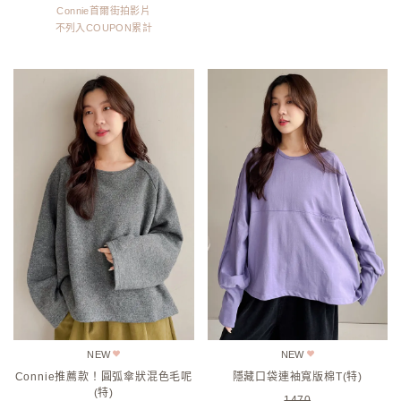
Connie首爾街拍影片
不列入COUPON累計
NEW
NEW
Connie推薦款！圓弧傘狀混色毛呢
隱藏口袋連袖寬版棉T(特)
(特)
1470