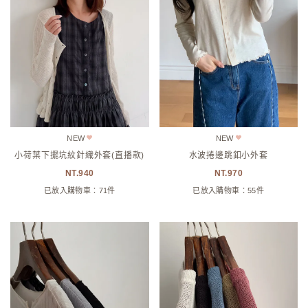
NEW
NEW
小荷葉下擺坑紋針織外套(直播款)
水波捲邊跳釦小外套
940
970
已放入購物車：71件
已放入購物車：55件