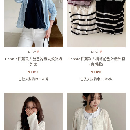
NEW
NEW
Connie推薦款！簍空鉤織坑紋針織
Connie推薦款！橫條配色針織外套
外套
(直播款)
890
890
已放入購物車：90件
已放入購物車：302件