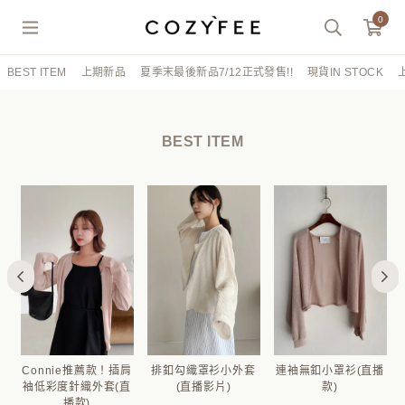
0
BEST ITEM
上期新品
夏季末最後新品7/12正式發售!!
現貨IN STOCK
BEST ITEM
空
Connie推薦款！插肩
排釦勾織罩衫小外套
連袖無釦小罩衫(直播
袖低彩度針織外套(直
(直播影片)
款)
播款)