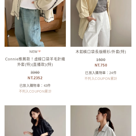
NEW
木釦橫口袋長版襯衫/外套(特)
Connie推薦款！虛線口袋羊毛針織
1500
外套(特)(直播款)(特)
750
3360
已放入購物車：24件
2352
不列入COUPON累計
已放入購物車：43件
不列入COUPON累計