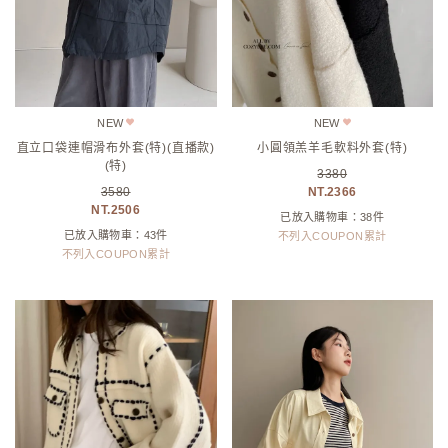
NEW
NEW
直立口袋連帽滑布外套(特)(直播款)
小圓領羔羊毛軟料外套(特)
(特)
3380
3580
2366
2506
已放入購物車：38件
已放入購物車：43件
不列入COUPON累計
不列入COUPON累計