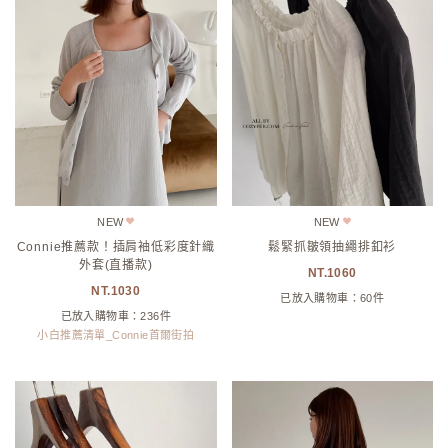
NEW
NEW
Connie推薦款！插肩袖低彩度針織
鬆緊抓皺領抽繩排釦衫
外套(直播款)
1060
1030
已放入購物車：60件
已放入購物車：236件
小白推薦清單_Connie首爾街拍