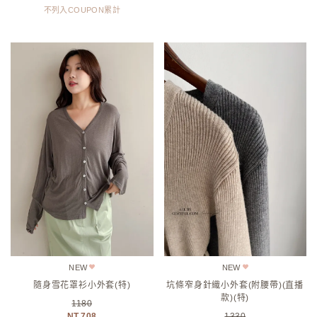
不列入COUPON累計
NEW
NEW
隨身雪花罩衫小外套(特)
坑條窄身針織小外套(附腰帶)(直播
款)(特)
1180
708
1330