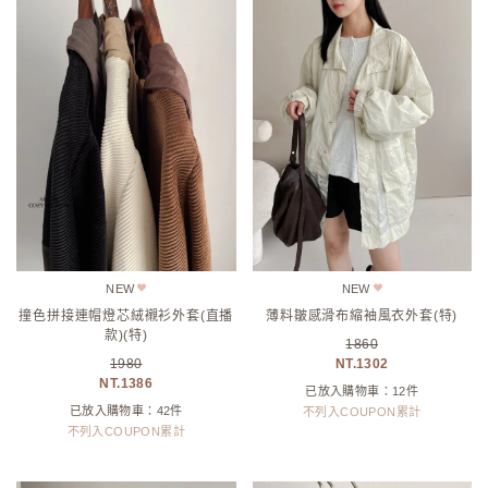
NEW
NEW
撞色拼接連帽燈芯絨襯衫外套(直播
薄料皺感滑布縮袖風衣外套(特)
款)(特)
1860
1980
1302
1386
已放入購物車：12件
已放入購物車：42件
不列入COUPON累計
不列入COUPON累計