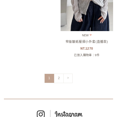
NEW
窄版皺紙壓摺小外套(直播款)
1270
已放入購物車：9件
(現在頁數)
1
2