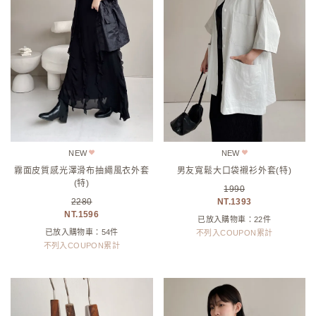
NEW
NEW
霧面皮質感光澤滑布抽繩風衣外套
男友寬鬆大口袋襯衫外套(特)
(特)
1990
2280
1393
1596
已放入購物車：22件
已放入購物車：54件
不列入COUPON累計
不列入COUPON累計