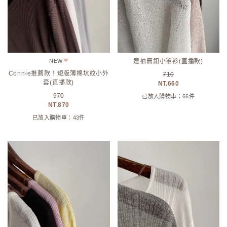
NEW
連袖無釦小罩衫(直播款)
Connie推薦款！短版薄棉坑紋小外
710
套(直播款)
660
970
已放入購物車：66件
870
已放入購物車：43件