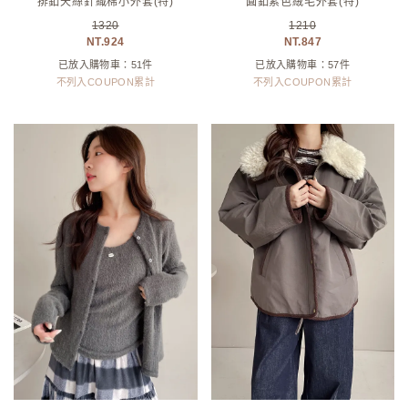
排釦天絲針織棉小外套(特)
圓釦素色絨毛外套(特)
1320
1210
924
847
已放入購物車：51件
已放入購物車：57件
不列入COUPON累計
不列入COUPON累計