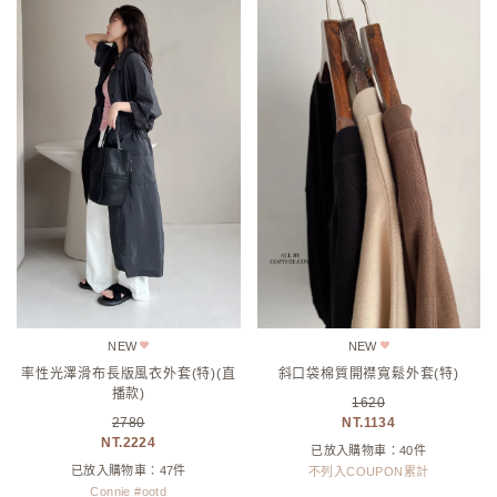
NEW
NEW
率性光澤滑布長版風衣外套(特)(直
斜口袋棉質開襟寬鬆外套(特)
播款)
1620
2780
1134
2224
已放入購物車：40件
已放入購物車：47件
不列入COUPON累計
Connie #ootd