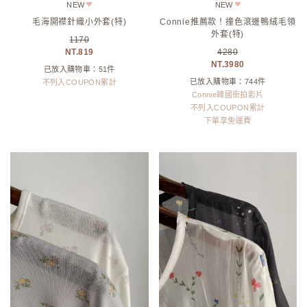
NEW
NEW
毛海開襟針織小外套(特)
Connie推薦款！撞色滾邊鴨絨毛領
外套(特)
1170
819
4280
3980
已放入購物車：51件
已放入購物車：744件
不列入COUPON累計
Connie韓國街拍影片
不列入COUPON累計
下單享免運費